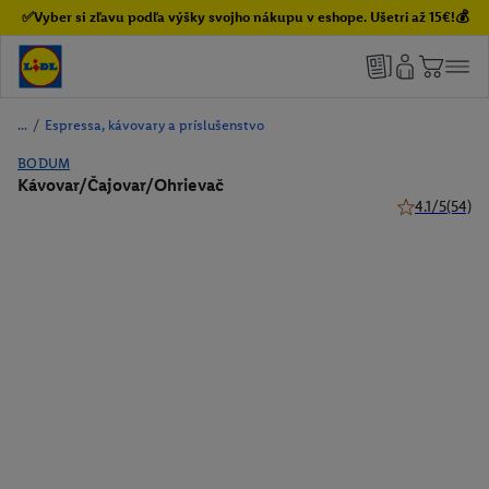
✅Vyber si zľavu podľa výšky svojho nákupu v eshope. Ušetri až 15€!💰
/
Espressa, kávovary a príslušenstvo
BODUM
Kávovar/Čajovar/Ohrievač
4.1/5
(54)
4.1 z 5 hviezd