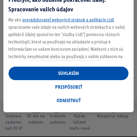
Spracovanie vašich údajov
My ako
prevádzkovateľ webových stránok a aplikácie Lidl
O produkte
spracúvame vaše údaje na našich webových stránkach a v našej
aplikácii (ďalej spoločne len "služby Lidl") pomocou rôznych
technológií, ktoré sa používajú na ukladanie a prístup k
informáciám vo vašom koncovom zariadení. Niektoré z nich sú
technicky nevyhnutné alebo sa používajú s vaším súhlasom na
pohodlné nastavenie, na zostavovanie štatistík alebo na
personalizovanú reklamu v rámci služieb Lidl aj mimo nich. Ak
SÚHLASÍM
ste účastníkom programu Lidl Plus, na tieto účely sa spracúvajú
aj údaje z vášho nákupného správania v obchode.
PRISPÔSOBIŤ
Odoberaj Newsletter!
Ak tu udelíte svoj súhlas na účely personalizovanej reklamy a
následne si vytvoríte účet Lidl Plus alebo sa prihlásite do svojho
ODMIETNUŤ
existujúceho účtu Lidl Plus, my a náš partner Criteo S.A. môžeme
tiež vytvoriť špeciálny online identifikátor z e-mailovej adresy,
Doprava
30 dní na
Vrátenie
Každý
Bezpečný nákup
ktorú tam uvediete, aby sme vás mohli rozpoznať v službách
zadarmo
vrátenie
zadarmo
týždeň
nad 70 €¹
niečo nové
prevádzkovaných tretími stranami a zobrazovať vám