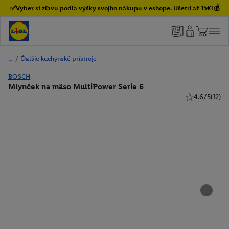
✅Vyber si zľavu podľa výšky svojho nákupu v eshope. Ušetri až 15€!💰
/
Ďalšie kuchynské prístroje
BOSCH
Mlynček na mäso MultiPower Serie 6
4.6/5
(12)
4.6 z 5 hviezd