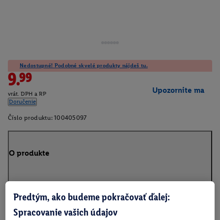
Nedostupné! Podobné skvelé produkty nájdeš tu.
9.99
Upozornite ma
vrát. DPH a RP
Doručenie
Číslo produktu:
100405097
O produkte
Predtým, ako budeme pokračovať ďalej:
Informácie o batériách podľa nariadenia EÚ o
Spracovanie vašich údajov
batériách