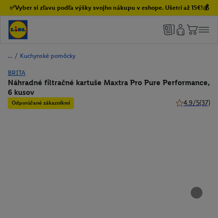
✅Vyber si zľavu podľa výšky svojho nákupu v eshope. Ušetri až 15€!💰
/
Kuchynské pomôcky
BRITA
Náhradné filtračné kartuše Maxtra Pro Pure Performance,
6 kusov
4.9/5
(37)
Odporúčané zákazníkmi
4.9 z 5 hviezd