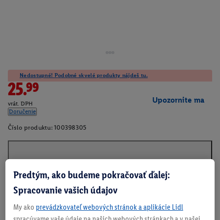
Nedostupné! Podobné skvelé produkty nájdeš tu.
25.99
Upozornite ma
vrát. DPH
Doručenie
Číslo produktu:
100398305
O produkte
Predtým, ako budeme pokračovať ďalej:
Spracovanie vašich údajov
My ako
prevádzkovateľ webových stránok a aplikácie Lidl
spracúvame vaše údaje na našich webových stránkach a v našej