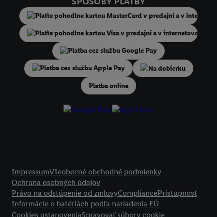
SPÔSOBY PLATBY
niekoľko koncových zariadení alebo používanie viacerých služieb spo
Lidl, pomocou vašej hashovanej e-mailovej adresy a prípadne ďalších
identifikátorov/identifikátorov, ktoré má spoločnosť Criteo SA k dispo
V časti "
Prispôsobiť
" môžete povoliť jednotlivé účely a nájsť ďalšie in
podmienkach spracúvania osobných údajov.
Kliknutím na možnosť "
Odmietnuť
" môžete povoliť iba používanie po
Na dobierku
technológií. Kliknutím na "
Súhlasím
" vyjadríte súhlas so spracúvaním
Platba online
vyššie uvedené účely. Ďalšie informácie vrátane informácií o dobe u
údajov a Vašom práve kedykoľvek odvolať súhlas s účinnosťou do bu
nájdete v našich
zásadách ochrany osobných údajov
.
Imprint nájdete 
Právne informácie
Impressum
Všeobecné obchodné podmienky
Ochrana osobných údajov
Právo na odstúpenie od zmluvy
Compliance
Prístupnosť
Informácie o batériách podľa nariadenia EÚ
Cookies ustanovenia
Spravovať súbory cookie