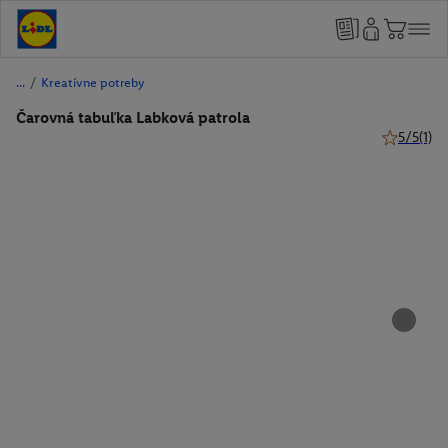
/
Kreatívne potreby
Čarovná tabuľka Labková patrola
5/5
(1)
5 z 5 hviez