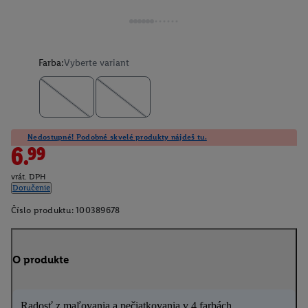
Farba:
Vyberte variant
Nedostupné! Podobné skvelé produkty nájdeš tu.
6.99
vrát. DPH
Doručenie
Číslo produktu:
100389678
O produkte
Radosť z maľovania a pečiatkovania v 4 farbách