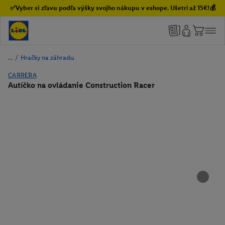
✅Vyber si zľavu podľa výšky svojho nákupu v eshope. Ušetri až 15€!💰
/
Hračky na záhradu
CARRERA
Autíčko na ovládanie Construction Racer