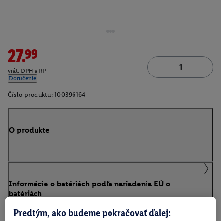
27.99
vrát. DPH a RP
Doručenie
Číslo produktu:
100396164
O produkte
Informácie o batériách podľa nariadenia EÚ o
batériách
Predtým, ako budeme pokračovať ďalej: