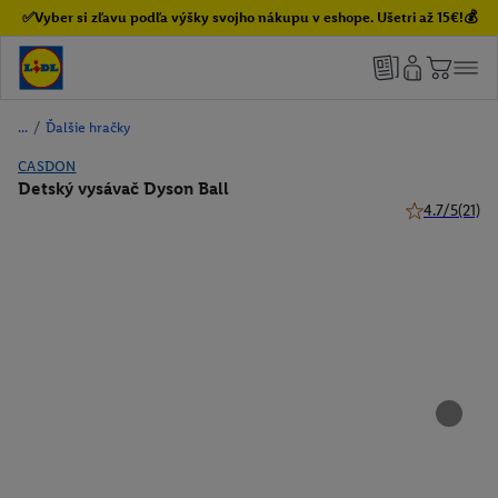
✅Vyber si zľavu podľa výšky svojho nákupu v eshope. Ušetri až 15€!💰
/
Ďalšie hračky
CASDON
Detský vysávač Dyson Ball
4.7/5
(21)
4.7 z 5 hviezd