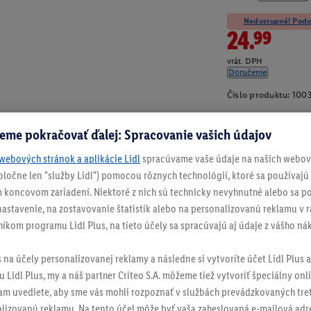
Nedostupné! Podob
24.99
vrát. DPH
Doručenie
Číslo produktu:
100
eme pokračovať ďalej: Spracovanie vašich údajov
webových stránok a aplikácie Lidl
spracúvame vaše údaje na našich webový
spoločne len "služby Lidl") pomocou rôznych technológií, ktoré sa používajú
 koncovom zariadení. Niektoré z nich sú technicky nevyhnutné alebo sa po
stavenie, na zostavovanie štatistík alebo na personalizovanú reklamu v rá
níkom programu Lidl Plus, na tieto účely sa spracúvajú aj údaje z vášho n
s na účely personalizovanej reklamy a následne si vytvoríte účet Lidl Plus a
 Lidl Plus, my a náš partner Criteo S.A. môžeme tiež vytvoriť špeciálny onli
tam uvediete, aby sme vás mohli rozpoznať v službách prevádzkovaných tre
izovanú reklamu. Na tento účel môže byť vaša zaheslovaná e-mailová adre