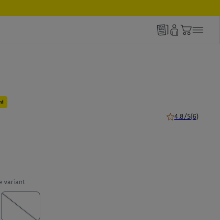
mi
4.8/5
(6)
4.8 z 5 hviezdičie
e variant