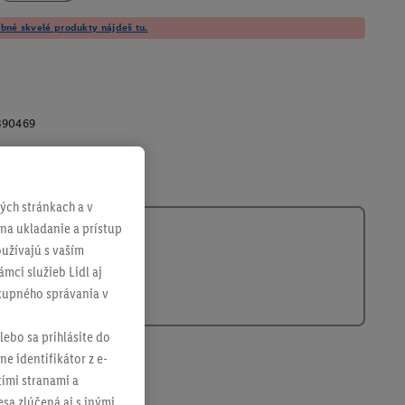
né skvelé produkty nájdeš tu.
390469
ch stránkach a v
 na ukladanie a prístup
užívajú s vaším
mci služieb Lidl aj
ákupného správania v
lebo sa prihlásite do
ne identifikátor z e-
tími stranami a
sa zlúčená aj s inými