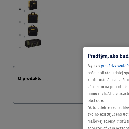
Predtým, ako bud
My ako
prevádzkovateľ 
našej aplikácii (ďalej 
O produkte
k informáciám vo vašom
súhlasom na pohodlné na
mimo nich. Ak ste účast
obchode.
Ak tu udelíte svoj súhla
svojho existujúceho účtu
mailovej adresy, ktorú 
zobrazovať vám personal