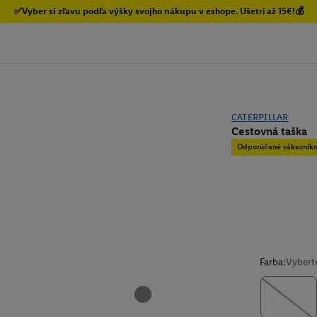
✅Vyber si zľavu podľa výšky svojho nákupu v eshope. Ušetri až 15€!💰
CATERPILLAR
Cestovná taška
Odporúčané zákazník
Farba:
Vybert