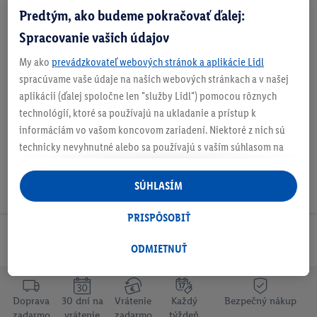
Doručenie
Predtým, ako budeme pokračovať ďalej:
Číslo produktu:
100405848
Spracovanie vašich údajov
My ako
prevádzkovateľ webových stránok a aplikácie Lidl
spracúvame vaše údaje na našich webových stránkach a v našej
O produkte
aplikácii (ďalej spoločne len "služby Lidl") pomocou rôznych
technológií, ktoré sa používajú na ukladanie a prístup k
informáciám vo vašom koncovom zariadení. Niektoré z nich sú
technicky nevyhnutné alebo sa používajú s vaším súhlasom na
pohodlné nastavenie, na zostavovanie štatistík alebo na
personalizovanú reklamu v rámci služieb Lidl aj mimo nich. Ak
SÚHLASÍM
ste účastníkom programu Lidl Plus, na tieto účely sa spracúvajú
aj údaje z vášho nákupného správania v obchode.
PRISPÔSOBIŤ
Ak tu udelíte svoj súhlas na účely personalizovanej reklamy a
Odoberaj Newsletter!
následne si vytvoríte účet Lidl Plus alebo sa prihlásite do svojho
ODMIETNUŤ
existujúceho účtu Lidl Plus, my a náš partner Criteo S.A. môžeme
tiež vytvoriť špeciálny online identifikátor z e-mailovej adresy,
ktorú tam uvediete, aby sme vás mohli rozpoznať v službách
Doprava
30 dní na
Vrátenie
Každý
Bezpečný nákup
zadarmo
vrátenie
zadarmo
týždeň
prevádzkovaných tretími stranami a zobrazovať vám