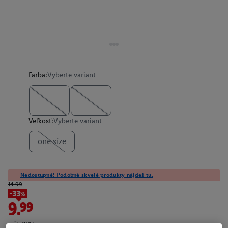
Farba:
Vyberte variant
Veľkosť:
Vyberte variant
one size
Nedostupné! Podobné skvelé produkty nájdeš tu.
14.99
-33%
9.99
vrát. DPH