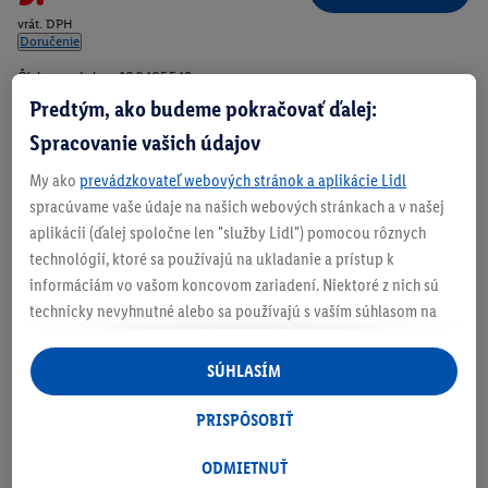
vrát. DPH
Doručenie
Číslo produktu:
100405549
Predtým, ako budeme pokračovať ďalej:
Spracovanie vašich údajov
Zistite svoju veľkosť
My ako
prevádzkovateľ webových stránok a aplikácie Lidl
spracúvame vaše údaje na našich webových stránkach a v našej
aplikácii (ďalej spoločne len "služby Lidl") pomocou rôznych
technológií, ktoré sa používajú na ukladanie a prístup k
informáciám vo vašom koncovom zariadení. Niektoré z nich sú
O produkte
technicky nevyhnutné alebo sa používajú s vaším súhlasom na
pohodlné nastavenie, na zostavovanie štatistík alebo na
personalizovanú reklamu v rámci služieb Lidl aj mimo nich. Ak
SÚHLASÍM
ste účastníkom programu Lidl Plus, na tieto účely sa spracúvajú
aj údaje z vášho nákupného správania v obchode.
PRISPÔSOBIŤ
Ak tu udelíte svoj súhlas na účely personalizovanej reklamy a
následne si vytvoríte účet Lidl Plus alebo sa prihlásite do svojho
ODMIETNUŤ