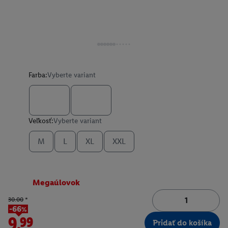
Farba:
Vyberte variant
Veľkosť:
Vyberte variant
M
L
XL
XXL
Megaúlovok
30.00
*
-66%
9.99
Pridať do košíka