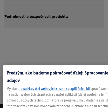
Podrobnosti o bezpečnosti produktu
Odoberaj Newsletter!
Predtým, ako budeme pokračovať ďalej: Spracovanie
údajov
Doprava
30 dní na
Vrátenie
Každý
Bezpečný nákup
My ako
prevádzkovateľ webových stránok a aplikácie Lidl
spracúvame 
zadarmo
vrátenie
zadarmo
týždeň
na našich webových stránkach a v našej aplikácii (ďalej spoločne len "
nad 70 €¹
niečo nové
pomocou rôznych technológií, ktoré sa používajú na ukladanie a prís
informáciám vo vašom koncovom zariadení. Niektoré z nich sú techni