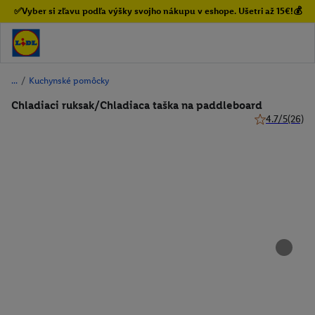
✅Vyber si zľavu podľa výšky svojho nákupu v eshope. Ušetri až 15€!💰
/
Kuchynské pomôcky
Chladiaci ruksak/Chladiaca taška na paddleboard
4.7/5
(26)
4.7 z 5 hviezd