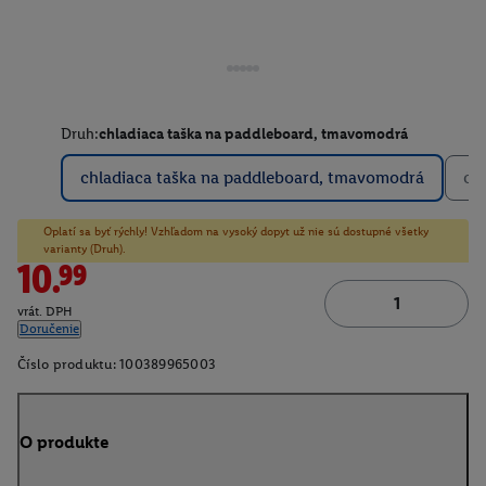
Druh:
chladiaca taška na paddleboard, tmavomodrá
chladiaca taška na paddleboard, tmavomodrá
ch
Oplatí sa byť rýchly! Vzhľadom na vysoký dopyt už nie sú dostupné všetky
varianty (Druh).
10.99
vrát. DPH
Doručenie
Číslo produktu:
100389965003
O produkte