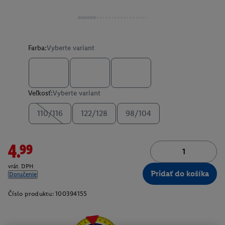
Farba:
Vyberte variant
Veľkosť:
Vyberte variant
110/116
122/128
98/104
4.99
vrát. DPH
Pridať do košíka
Doručenie
Číslo produktu:
100394155