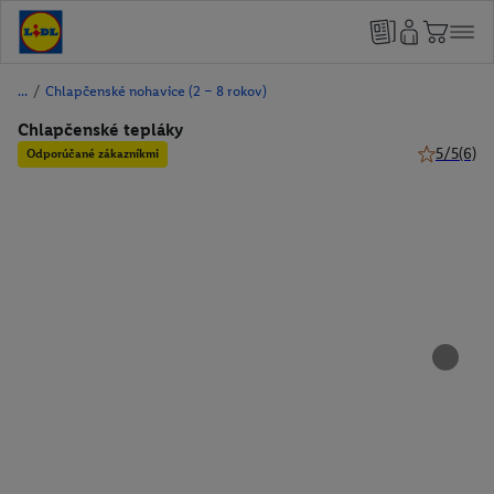
/
Chlapčenské nohavice (2 – 8 rokov)
Chlapčenské tepláky
5/5
(6)
Odporúčané zákazníkmi
5 z 5 hviez