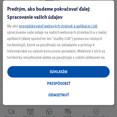
Zistite svoju veľkosť
Predtým, ako budeme pokračovať ďalej:
Spracovanie vašich údajov
My ako
prevádzkovateľ webových stránok a aplikácie Lidl
spracúvame vaše údaje na našich webových stránkach a v našej
O produkte
aplikácii (ďalej spoločne len "služby Lidl") pomocou rôznych
technológií, ktoré sa používajú na ukladanie a prístup k
informáciám vo vašom koncovom zariadení. Niektoré z nich sú
technicky nevyhnutné alebo sa používajú s vaším súhlasom na
pohodlné nastavenie, na zostavovanie štatistík alebo na
personalizovanú reklamu v rámci služieb Lidl aj mimo nich. Ak
SÚHLASÍM
ste účastníkom programu Lidl Plus, na tieto účely sa spracúvajú
aj údaje z vášho nákupného správania v obchode.
PRISPÔSOBIŤ
Ak tu udelíte svoj súhlas na účely personalizovanej reklamy a
následne si vytvoríte účet Lidl Plus alebo sa prihlásite do svojho
ODMIETNUŤ
Odoberaj Newsletter!
existujúceho účtu Lidl Plus, my a náš partner Criteo S.A. môžeme
tiež vytvoriť špeciálny online identifikátor z e-mailovej adresy,
ktorú tam uvediete, aby sme vás mohli rozpoznať v službách