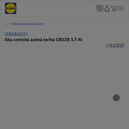
/
Ústna starostlivosť
CIEN BEAUTY
Aku sonická zubná kefka CBSZB 3.7 A1
4.1/5
(27)
4.1 z 5 hviezd