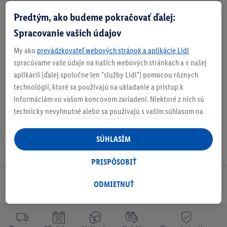
Predtým, ako budeme pokračovať ďalej:
Informácie o batériách podľa nariadenia EÚ o
Spracovanie vašich údajov
batériách
My ako
prevádzkovateľ webových stránok a aplikácie Lidl
spracúvame vaše údaje na našich webových stránkach a v našej
aplikácii (ďalej spoločne len "služby Lidl") pomocou rôznych
Na stiahnutie
technológií, ktoré sa používajú na ukladanie a prístup k
informáciám vo vašom koncovom zariadení. Niektoré z nich sú
technicky nevyhnutné alebo sa používajú s vaším súhlasom na
pohodlné nastavenie, na zostavovanie štatistík alebo na
personalizovanú reklamu v rámci služieb Lidl aj mimo nich. Ak
SÚHLASÍM
ste účastníkom programu Lidl Plus, na tieto účely sa spracúvajú
aj údaje z vášho nákupného správania v obchode.
PRISPÔSOBIŤ
Ak tu udelíte svoj súhlas na účely personalizovanej reklamy a
následne si vytvoríte účet Lidl Plus alebo sa prihlásite do svojho
ODMIETNUŤ
Odoberaj Newsletter!
existujúceho účtu Lidl Plus, my a náš partner Criteo S.A. môžeme
tiež vytvoriť špeciálny online identifikátor z e-mailovej adresy,
ktorú tam uvediete, aby sme vás mohli rozpoznať v službách