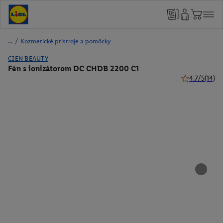
/
Kozmetické prístroje a pomôcky
CIEN BEAUTY
Fén s ionizátorom DC CHDB 2200 C1
4.7/5
(14)
4.7 z 5 hviezd