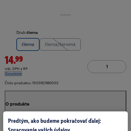
Druh:
čierna
čierna
čierna/červená
14.99
vrát. DPH a RP
Doručenie
Číslo produktu:
100392980002
O produkte
Predtým, ako budeme pokračovať ďalej:
Spracovanie vašich údajov