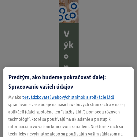
V
ýk
o
n
a
Predtým, ako budeme pokračovať ďalej:
Spracovanie vašich údajov
p
My ako
prevádzkovateľ webových stránok a aplikácie Lidl
ôv
spracúvame vaše údaje na našich webových stránkach a v našej
ab
aplikácii (ďalej spoločne len "služby Lidl") pomocou rôznych
technológií, ktoré sa používajú na ukladanie a prístup k
-
informáciám vo vašom koncovom zariadení. Niektoré z nich sú
na
technicky nevyhnutné alebo sa používajú s vaším súhlasom na