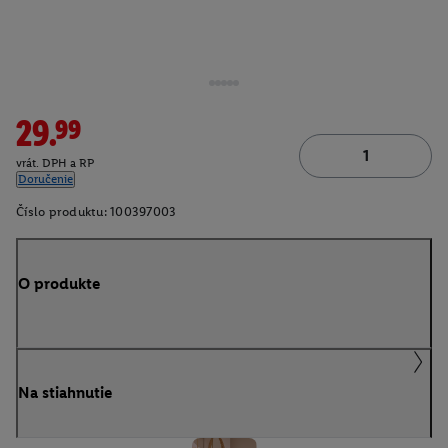
29.99
vrát. DPH a RP
Doručenie
Číslo produktu:
100397003
O produkte
Na stiahnutie