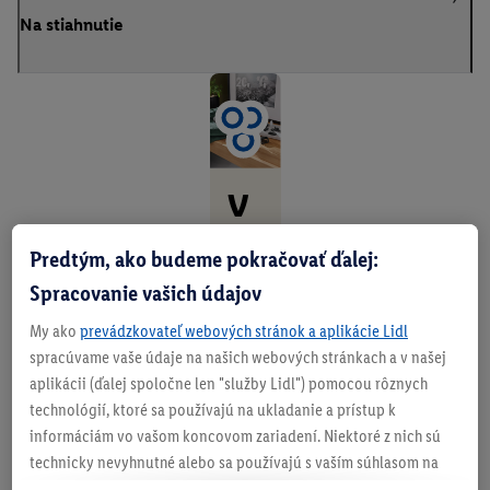
Na stiahnutie
V
aš
Predtým, ako budeme pokračovať ďalej:
e
Spracovanie vašich údajov
fú
My ako
prevádzkovateľ webových stránok a aplikácie Lidl
zy
spracúvame vaše údaje na našich webových stránkach a v našej
aplikácii (ďalej spoločne len "služby Lidl") pomocou rôznych
.
technológií, ktoré sa používajú na ukladanie a prístup k
V
informáciám vo vašom koncovom zariadení. Niektoré z nich sú
technicky nevyhnutné alebo sa používajú s vaším súhlasom na
áš
pohodlné nastavenie, na zostavovanie štatistík alebo na