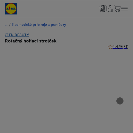
/
Kozmetické prístroje a pomôcky
CIEN BEAUTY
Rotačný holiaci strojček
4.4/5
(31)
4.4 z 5 hviezd