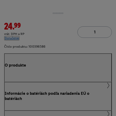
24.99
vrát. DPH a RP
Doručenie
Číslo produktu:
100396586
O produkte
Informácie o batériách podľa nariadenia EÚ o
batériách