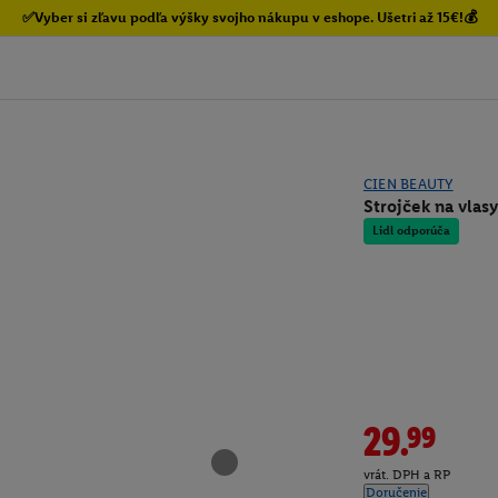
✅Vyber si zľavu podľa výšky svojho nákupu v eshope. Ušetri až 15€!💰
CIEN BEAUTY
Strojček na vlas
Lidl odporúča
29.99
vrát. DPH a RP
Doručenie