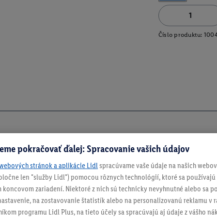
Číslo produktu:
100
eme pokračovať ďalej: Spracovanie vašich údajov
webových stránok a aplikácie Lidl
spracúvame vaše údaje na našich webový
spoločne len "služby Lidl") pomocou rôznych technológií, ktoré sa používajú
 koncovom zariadení. Niektoré z nich sú technicky nevyhnutné alebo sa po
stavenie, na zostavovanie štatistík alebo na personalizovanú reklamu v rá
ch
níkom programu Lidl Plus, na tieto účely sa spracúvajú aj údaje z vášho n