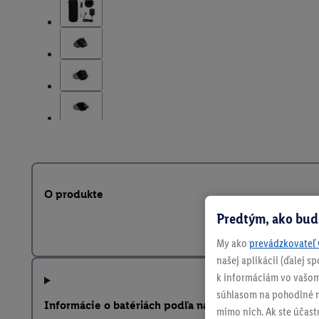
O produkte
Predtým, ako bud
My ako
prevádzkovateľ 
našej aplikácii (ďalej 
k informáciám vo vašom
súhlasom na pohodlné na
Informácie o batériách podľa nariadenia EÚ o batériá
mimo nich. Ak ste účast