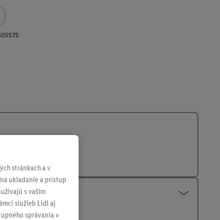
405575
ch stránkach a v
 na ukladanie a prístup
užívajú s vaším
mci služieb Lidl aj
ákupného správania v