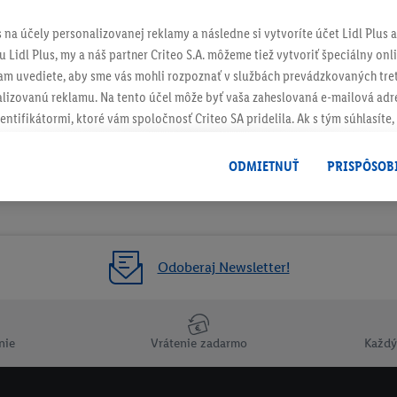
s na účely personalizovanej reklamy a následne si vytvoríte účet Lidl Plus a
 Lidl Plus, my a náš partner Criteo S.A. môžeme tiež vytvoriť špeciálny onli
tam uvediete, aby sme vás mohli rozpoznať v službách prevádzkovaných tre
izovanú reklamu. Na tento účel môže byť vaša zaheslovaná e-mailová adre
entifikátormi, ktoré vám spoločnosť Criteo SA pridelila. Ak s tým súhlasíte, 
klamy na produkty, o ktoré ste prejavili záujem (napr. vložením produktu do
le nie jeho zakúpením), sa môžu zobrazovať aj na rôznych zariadeniach a 
ODMIETNUŤ
PRISPÔSOB
 možno priradiť niekoľko koncových zariadení alebo používanie viacerých 
hovanej e-mailovej adresy a prípadne ďalších identifikátorov/identifikáto
ispozícii.
žete povoliť jednotlivé účely a nájsť ďalšie informácie o podmienkach sp
Odoberaj Newsletter!
Odmietnuť
" môžete povoliť iba používanie potrebných technológií. Kliknut
acúvaním na všetky vyššie uvedené účely. Ďalšie informácie vrátane inform
ašom práve kedykoľvek odvolať súhlas s účinnosťou do budúcnosti nájdet
nie
Vrátenie zadarmo
Každý
ov
.
Imprint nájdete tu.