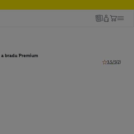
y a bradu Premium
3.5/5
(2)
3.5 z 5 hviezdičie