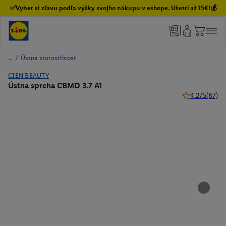
✅Vyber si zľavu podľa výšky svojho nákupu v eshope. Ušetri až 15€!💰
/
Ústna starostlivosť
CIEN BEAUTY
Ústna sprcha CBMD 3.7 A1
4.2/5
(87)
4.2 z 5 hviezd