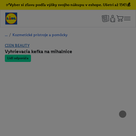
✅Vyber si zľavu podľa výšky svojho nákupu v eshope. Ušetri až 15€!💰
/
Kozmetické prístroje a pomôcky
CIEN BEAUTY
Vyhrievacia kefka na mihalnice
Lidl odporúča