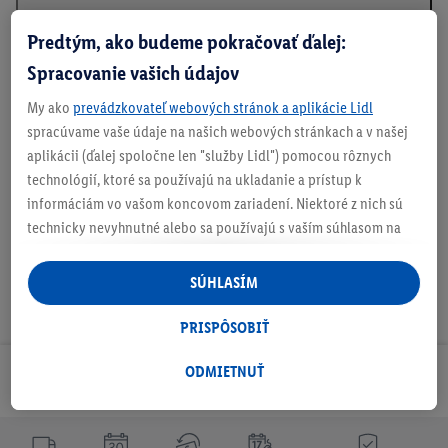
Predtým, ako budeme pokračovať ďalej:
Informácie o batériách podľa nariadenia EÚ o
Spracovanie vašich údajov
batériách
My ako
prevádzkovateľ webových stránok a aplikácie Lidl
spracúvame vaše údaje na našich webových stránkach a v našej
aplikácii (ďalej spoločne len "služby Lidl") pomocou rôznych
Na stiahnutie
technológií, ktoré sa používajú na ukladanie a prístup k
informáciám vo vašom koncovom zariadení. Niektoré z nich sú
technicky nevyhnutné alebo sa používajú s vaším súhlasom na
pohodlné nastavenie, na zostavovanie štatistík alebo na
personalizovanú reklamu v rámci služieb Lidl aj mimo nich. Ak
SÚHLASÍM
ste účastníkom programu Lidl Plus, na tieto účely sa spracúvajú
aj údaje z vášho nákupného správania v obchode.
PRISPÔSOBIŤ
Ak tu udelíte svoj súhlas na účely personalizovanej reklamy a
následne si vytvoríte účet Lidl Plus alebo sa prihlásite do svojho
ODMIETNUŤ
Odoberaj Newsletter!
existujúceho účtu Lidl Plus, my a náš partner Criteo S.A. môžeme
tiež vytvoriť špeciálny online identifikátor z e-mailovej adresy,
ktorú tam uvediete, aby sme vás mohli rozpoznať v službách