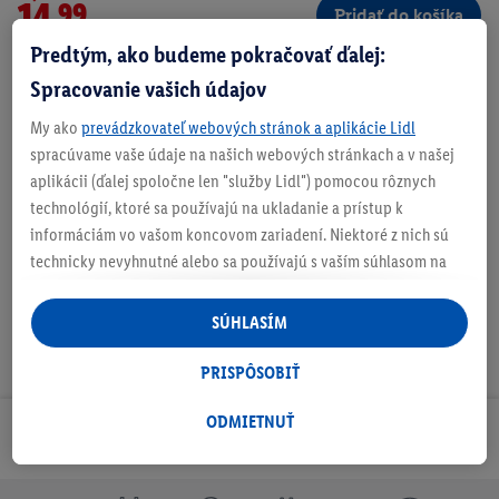
14.99
Pridať do košíka
Predtým, ako budeme pokračovať ďalej:
vrát. DPH
Doručenie
Spracovanie vašich údajov
Číslo produktu:
100379335
My ako
prevádzkovateľ webových stránok a aplikácie Lidl
spracúvame vaše údaje na našich webových stránkach a v našej
aplikácii (ďalej spoločne len "služby Lidl") pomocou rôznych
O produkte
technológií, ktoré sa používajú na ukladanie a prístup k
informáciám vo vašom koncovom zariadení. Niektoré z nich sú
technicky nevyhnutné alebo sa používajú s vaším súhlasom na
pohodlné nastavenie, na zostavovanie štatistík alebo na
personalizovanú reklamu v rámci služieb Lidl aj mimo nich. Ak
SÚHLASÍM
ste účastníkom programu Lidl Plus, na tieto účely sa spracúvajú
aj údaje z vášho nákupného správania v obchode.
PRISPÔSOBIŤ
Ak tu udelíte svoj súhlas na účely personalizovanej reklamy a
následne si vytvoríte účet Lidl Plus alebo sa prihlásite do svojho
ODMIETNUŤ
Odoberaj Newsletter!
existujúceho účtu Lidl Plus, my a náš partner Criteo S.A. môžeme
tiež vytvoriť špeciálny online identifikátor z e-mailovej adresy,