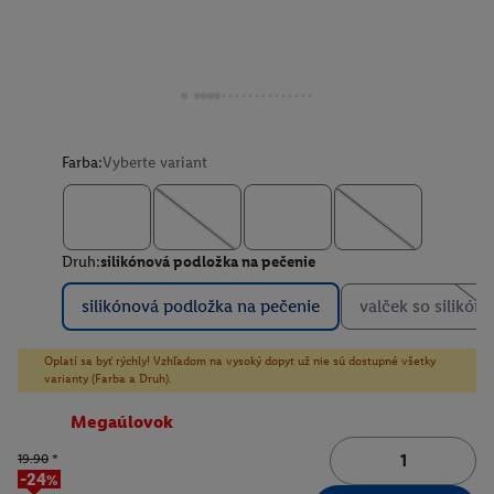
Farba:
Vyberte variant
Druh:
silikónová podložka na pečenie
silikónová podložka na pečenie
valček so silikón
Oplatí sa byť rýchly! Vzhľadom na vysoký dopyt už nie sú dostupné všetky
varianty (Farba a Druh).
Megaúlovok
19.90
*
-24%