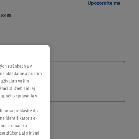
Upozornite ma
395188
ch stránkach a v
 na ukladanie a prístup
užívajú s vaším
mci služieb Lidl aj
ákupného správania v
lebo sa prihlásite do
ne identifikátor z e-
tími stranami a
sa zlúčená aj s inými