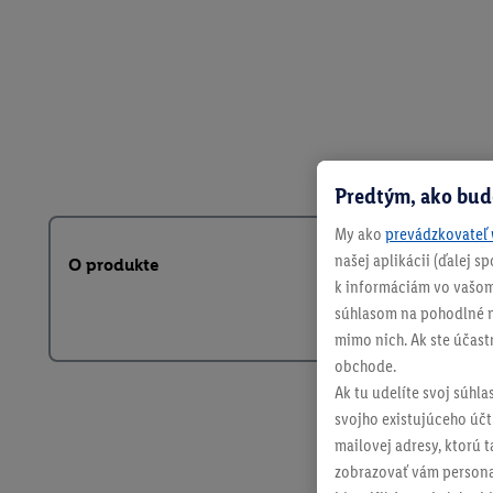
Predtým, ako bud
My ako
prevádzkovateľ 
našej aplikácii (ďalej 
O produkte
k informáciám vo vašom
súhlasom na pohodlné na
mimo nich. Ak ste účast
obchode.
Ak tu udelíte svoj súhla
svojho existujúceho účtu
mailovej adresy, ktorú 
zobrazovať vám personal