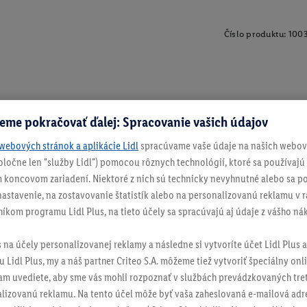
Číslo produktu:
100
eme pokračovať ďalej: Spracovanie vašich údajov
webových stránok a aplikácie Lidl
spracúvame vaše údaje na našich webový
spoločne len "služby Lidl") pomocou rôznych technológií, ktoré sa používajú
 koncovom zariadení. Niektoré z nich sú technicky nevyhnutné alebo sa po
stavenie, na zostavovanie štatistík alebo na personalizovanú reklamu v rá
níkom programu Lidl Plus, na tieto účely sa spracúvajú aj údaje z vášho n
s na účely personalizovanej reklamy a následne si vytvoríte účet Lidl Plus a
 Lidl Plus, my a náš partner Criteo S.A. môžeme tiež vytvoriť špeciálny onli
tam uvediete, aby sme vás mohli rozpoznať v službách prevádzkovaných tre
izovanú reklamu. Na tento účel môže byť vaša zaheslovaná e-mailová adre