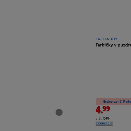
CRELANDO®
Farbičky v puzdr
Nedostupné! Podob
4.99
vrát. DPH
Doručenie