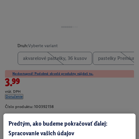
Druh:
Vyberte variant
akvarelové pastelky, 36 kusov
pastelky Premium,
Nedostupné! Podobné skvelé produkty nájdeš tu.
3.99
vrát. DPH
Doručenie
Číslo produktu:
100392158
Predtým, ako budeme pokračovať ďalej:
O produkte
Spracovanie vašich údajov