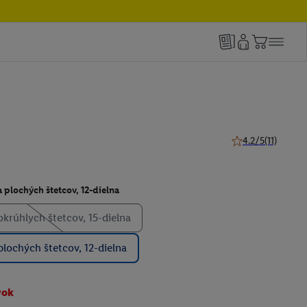
4.2/5
(11)
4.2 z 5 hviezdičiek
 plochých štetcov, 12-dielna
okrúhlych štetcov, 15-dielna
plochých štetcov, 12-dielna
vok