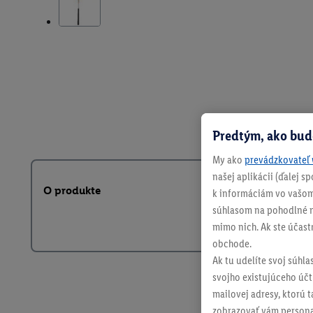
Predtým, ako bud
My ako
prevádzkovateľ 
našej aplikácii (ďalej 
O produkte
k informáciám vo vašom
súhlasom na pohodlné na
mimo nich. Ak ste účast
obchode.
Ak tu udelíte svoj súhla
svojho existujúceho účtu
mailovej adresy, ktorú 
zobrazovať vám personal