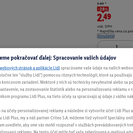
3.49
*
-28%
2.49
vrát. DPH
* Najnižšia cena za po
Doručenie
eme pokračovať ďalej: Spracovanie vašich údajov
Číslo produktu:
100
webových stránok a aplikácie Lidl
spracúvame vaše údaje na našich webový
spoločne len "služby Lidl") pomocou rôznych technológií, ktoré sa používajú
 koncovom zariadení. Niektoré z nich sú technicky nevyhnutné alebo sa po
stavenie, na zostavovanie štatistík alebo na personalizovanú reklamu v rá
níkom programu Lidl Plus, na tieto účely sa spracúvajú aj údaje z vášho n
s na účely personalizovanej reklamy a následne si vytvoríte účet Lidl Plus a
 Lidl Plus, my a náš partner Criteo S.A. môžeme tiež vytvoriť špeciálny onli
tam uvediete, aby sme vás mohli rozpoznať v službách prevádzkovaných tre
izovanú reklamu. Na tento účel môže byť vaša zaheslovaná e-mailová adre