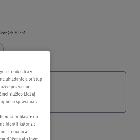
sledných 30 dní
398489002
ch stránkach a v
 na ukladanie a prístup
užívajú s vaším
mci služieb Lidl aj
ákupného správania v
lebo sa prihlásite do
ne identifikátor z e-
tími stranami a
sa zlúčená aj s inými