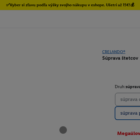
✅Vyber si zľavu podľa výšky svojho nákupu v eshope. Ušetri až 15€!💰
CRELANDO®
Súprava štetcov
Druh:
súprava
súprava 
súprava 
Megaúlo