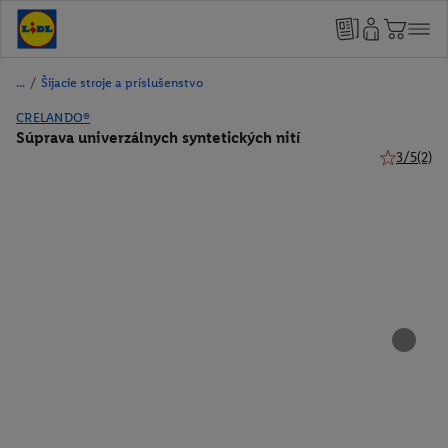
/
Šijacie stroje a príslušenstvo
CRELANDO®
Súprava univerzálnych syntetických nití
3/5
(2)
3 z 5 hviez