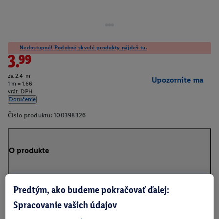
Nedostupné! Podobné skvelé produkty nájdeš tu.
3.99
za 2.4-m
Upozornite ma
1 m = 1.66
vrát. DPH
Doručenie
Číslo produktu:
100398326
O produkte
Vhodná pre všetky šijacie stroje a látky, aj na ručné šitie
Predtým, ako budeme pokračovať ďalej:
Odolná proti roztrhnutiu a farebne stála
Spracovanie vašich údajov