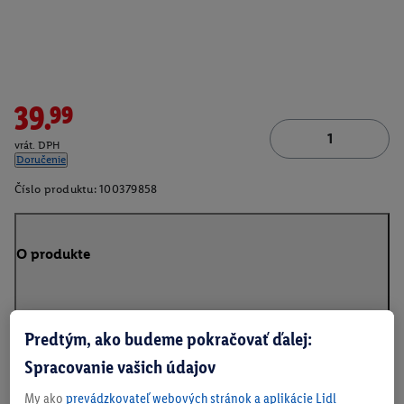
39.99
vrát. DPH
Doručenie
Číslo produktu:
100379858
O produkte
Predtým, ako budeme pokračovať ďalej:
Na stiahnutie
Spracovanie vašich údajov
My ako
prevádzkovateľ webových stránok a aplikácie Lidl