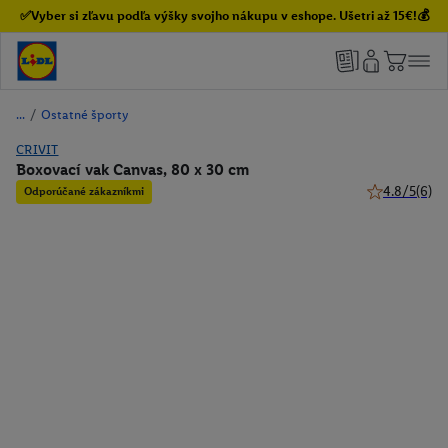
✅Vyber si zľavu podľa výšky svojho nákupu v eshope. Ušetri až 15€!💰
/
Ostatné športy
CRIVIT
Boxovací vak Canvas, 80 x 30 cm
4.8/5
(6)
Odporúčané zákazníkmi
4.8 z 5 hviez