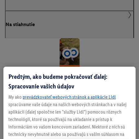
Na stiahnutie
G
Predtým, ako budeme pokračovať ďalej:
ur
Spracovanie vašich údajov
m
My ako
prevádzkovateľ webových stránok a aplikácie Lidl
spracúvame vaše údaje na našich webových stránkach a v našej
án
aplikácii (ďalej spoločne len "služby Lidl") pomocou rôznych
v
technológií, ktoré sa používajú na ukladanie a prístup k
informáciám vo vašom koncovom zariadení. Niektoré z nich sú
di
technicky nevyhnutné alebo sa používajú s vaším súhlasom na