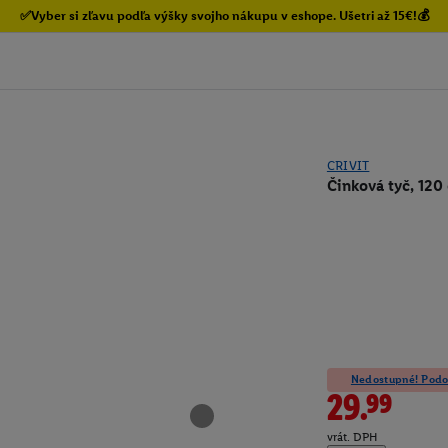
✅Vyber si zľavu podľa výšky svojho nákupu v eshope. Ušetri až 15€!💰
CRIVIT
Činková tyč, 120
Nedostupné! Podob
29.99
vrát. DPH