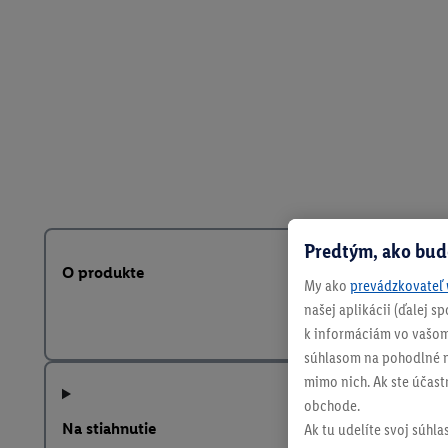
Predtým, ako bud
O produkte
My ako
prevádzkovateľ 
našej aplikácii (ďalej 
k informáciám vo vašom
súhlasom na pohodlné na
mimo nich. Ak ste účast
obchode.
Na stiahnutie
Ak tu udelíte svoj súhla