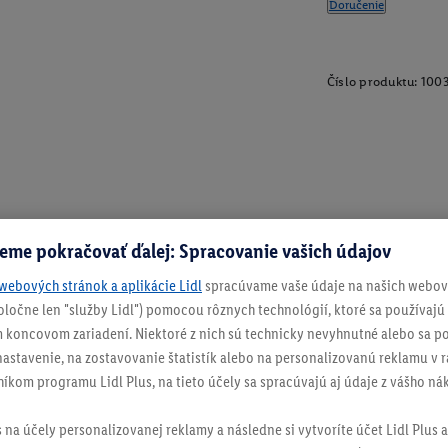
Doručenie
Číslo produktu:
100
eme pokračovať ďalej: Spracovanie vašich údajov
webových stránok a aplikácie Lidl
spracúvame vaše údaje na našich webový
spoločne len "služby Lidl") pomocou rôznych technológií, ktoré sa používajú
 koncovom zariadení. Niektoré z nich sú technicky nevyhnutné alebo sa po
stavenie, na zostavovanie štatistík alebo na personalizovanú reklamu v rá
níkom programu Lidl Plus, na tieto účely sa spracúvajú aj údaje z vášho n
s na účely personalizovanej reklamy a následne si vytvoríte účet Lidl Plus a