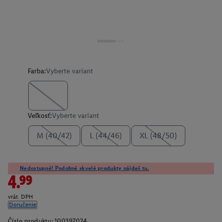
Farba:
Vyberte variant
Veľkosť:
Vyberte variant
M (40/42)
L (44/46)
XL (48/50)
Nedostupné! Podobné skvelé produkty nájdeš tu.
4.99
vrát. DPH
Doručenie
Číslo produktu:
100397024