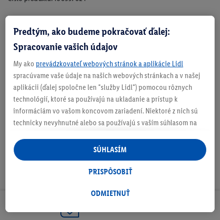
Predtým, ako budeme pokračovať ďalej:
Zistite svoju veľkosť
Spracovanie vašich údajov
My ako
prevádzkovateľ webových stránok a aplikácie Lidl
spracúvame vaše údaje na našich webových stránkach a v našej
aplikácii (ďalej spoločne len "služby Lidl") pomocou rôznych
O produkte
technológií, ktoré sa používajú na ukladanie a prístup k
informáciám vo vašom koncovom zariadení. Niektoré z nich sú
technicky nevyhnutné alebo sa používajú s vaším súhlasom na
pohodlné nastavenie, na zostavovanie štatistík alebo na
personalizovanú reklamu v rámci služieb Lidl aj mimo nich. Ak
SÚHLASÍM
ste účastníkom programu Lidl Plus, na tieto účely sa spracúvajú
aj údaje z vášho nákupného správania v obchode.
PRISPÔSOBIŤ
Ak tu udelíte svoj súhlas na účely personalizovanej reklamy a
následne si vytvoríte účet Lidl Plus alebo sa prihlásite do svojho
ODMIETNUŤ
existujúceho účtu Lidl Plus, my a náš partner Criteo S.A. môžeme
Odoberaj Newsletter!
tiež vytvoriť špeciálny online identifikátor z e-mailovej adresy,