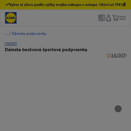
✅Vyber si zľavu podľa výšky svojho nákupu v eshope. Ušetri až 15€!💰
/
Dámske podprsenky
CRIVIT
Dámska bezšvová športová podprsenka
3.6/5
(17)
3.6 z 5 hviezd