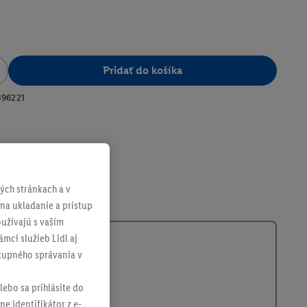
Pridať do košíka
396221
ch stránkach a v
 na ukladanie a prístup
užívajú s vaším
mci služieb Lidl aj
ákupného správania v
lebo sa prihlásite do
ne identifikátor z e-