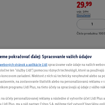
29.99
vrát. DPH
Doručenie
Číslo produktu:
100
eme pokračovať ďalej: Spracovanie vašich údajov
webových stránok a aplikácie Lidl
spracúvame vaše údaje na našich webový
spoločne len "služby Lidl") pomocou rôznych technológií, ktoré sa používajú
 koncovom zariadení. Niektoré z nich sú technicky nevyhnutné alebo sa po
stavenie, na zostavovanie štatistík alebo na personalizovanú reklamu v rá
níkom programu Lidl Plus, na tieto účely sa spracúvajú aj údaje z vášho n
s na účely personalizovanej reklamy a následne si vytvoríte účet Lidl Plus a
 Lidl Plus, my a náš partner Criteo S.A. môžeme tiež vytvoriť špeciálny onli