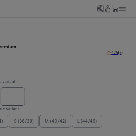
Premium
4/5
(5)
4 z 5 hviezdičie
e variant
te variant
4)
S (36/38)
M (40/42)
L (44/46)