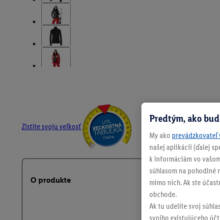
Predtým, ako bud
Zistite svoju veľkosť
My ako
prevádzkovateľ 
našej aplikácii (ďalej 
k informáciám vo vašom
súhlasom na pohodlné na
O produkte
mimo nich. Ak ste účast
obchode.
Ak tu udelíte svoj súhla
svojho existujúceho účtu