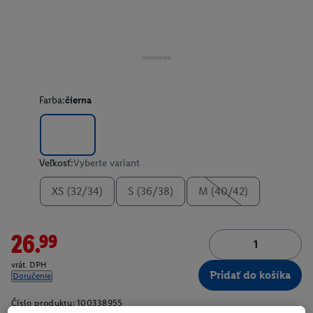
Farba:
čierna
Veľkosť:
Vyberte variant
XS (32/34)
S (36/38)
M (40/42)
26.99
vrát. DPH
Pridať do košíka
Doručenie
Číslo produktu:
100338955