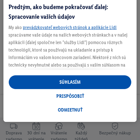
Predtým, ako budeme pokračovať ďalej:
Zistite svoju veľkosť
Spracovanie vašich údajov
My ako
prevádzkovateľ webových stránok a aplikácie Lidl
O produkte
spracúvame vaše údaje na našich webových stránkach a v našej
aplikácii (ďalej spoločne len "služby Lidl") pomocou rôznych
technológií, ktoré sa používajú na ukladanie a prístup k
informáciám vo vašom koncovom zariadení. Niektoré z nich sú
technicky nevyhnutné alebo sa používajú s vaším súhlasom na
pohodlné nastavenie, na zostavovanie štatistík alebo na
personalizovanú reklamu v rámci služieb Lidl aj mimo nich. Ak
SÚHLASÍM
ste účastníkom programu Lidl Plus, na tieto účely sa spracúvajú
aj údaje z vášho nákupného správania v obchode.
PRISPÔSOBIŤ
Ak tu udelíte svoj súhlas na účely personalizovanej reklamy a
Odoberaj Newsletter!
následne si vytvoríte účet Lidl Plus alebo sa prihlásite do svojho
ODMIETNUŤ
existujúceho účtu Lidl Plus, my a náš partner Criteo S.A. môžeme
tiež vytvoriť špeciálny online identifikátor z e-mailovej adresy,
ktorú tam uvediete, aby sme vás mohli rozpoznať v službách
Doprava
30 dní na
Vrátenie
Každý
Bezpečný nákup
zadarmo
vrátenie
zadarmo
týždeň
prevádzkovaných tretími stranami a zobrazovať vám