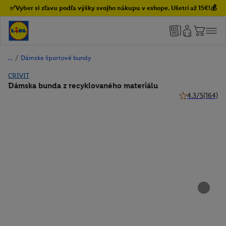
✅Vyber si zľavu podľa výšky svojho nákupu v eshope. Ušetri až 15€!💰
/
Dámske športové bundy
CRIVIT
Dámska bunda z recyklovaného materiálu
4.3/5
(164)
4.3 z 5 hviezdi