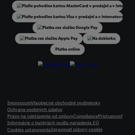
niekoľko koncových zariadení alebo používanie viacerých služieb spo
Lidl, pomocou vašej hashovanej e-mailovej adresy a prípadne ďalších
identifikátorov/identifikátorov, ktoré má spoločnosť Criteo SA k dispo
V časti "
Prispôsobiť
" môžete povoliť jednotlivé účely a nájsť ďalšie in
podmienkach spracúvania osobných údajov.
Na dobierku
Kliknutím na možnosť "
Odmietnuť
" môžete povoliť iba používanie po
technológií. Kliknutím na "
Súhlasím
" vyjadríte súhlas so spracúvaním
Platba online
vyššie uvedené účely. Ďalšie informácie vrátane informácií o dobe u
údajov a Vašom práve kedykoľvek odvolať súhlas s účinnosťou do bu
nájdete v našich
zásadách ochrany osobných údajov
.
Imprint nájdete 
Právne informácie
Impressum
Všeobecné obchodné podmienky
Ochrana osobných údajov
Právo na odstúpenie od zmluvy
Compliance
Prístupnosť
Informácie o batériách podľa nariadenia EÚ
Spravovať súbory cookie
Cookies ustanovenia