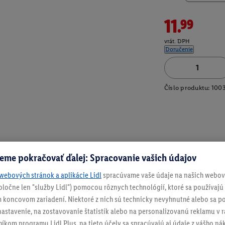
11.99
vrát. DPH
Doručenie
Číslo produktu:
100
eme pokračovať ďalej: Spracovanie vašich údajov
webových stránok a aplikácie Lidl
spracúvame vaše údaje na našich webový
spoločne len "služby Lidl") pomocou rôznych technológií, ktoré sa používajú
 koncovom zariadení. Niektoré z nich sú technicky nevyhnutné alebo sa po
stavenie, na zostavovanie štatistík alebo na personalizovanú reklamu v rá
níkom programu Lidl Plus, na tieto účely sa spracúvajú aj údaje z vášho n