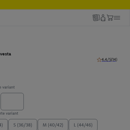
vesta
4.4/5
(14)
4.4 z 5 hviezdičiek
e variant
te variant
4)
S (36/38)
M (40/42)
L (44/46)