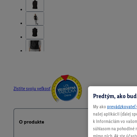
Zistite svoju veľkosť
Predtým, ako bud
My ako
prevádzkovateľ 
našej aplikácii (ďalej 
k informáciám vo vašom
O produkte
súhlasom na pohodlné na
mimo nich. Ak ste účast