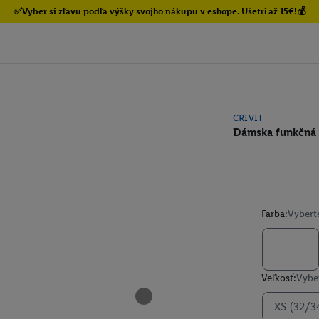
✅Vyber si zľavu podľa výšky svojho nákupu v eshope. Ušetri až 15€!💰
CRIVIT
Dámska funkčná 
Farba:
Vybert
Veľkosť:
Vyber
XS (32/3