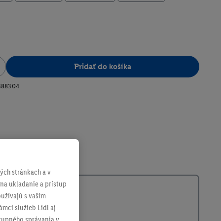
Pridať do košíka
388304
ch stránkach a v
 na ukladanie a prístup
užívajú s vaším
mci služieb Lidl aj
ákupného správania v