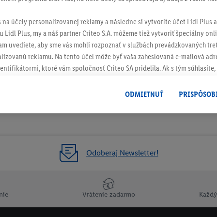
s na účely personalizovanej reklamy a následne si vytvoríte účet Lidl Plus a
 Lidl Plus, my a náš partner Criteo S.A. môžeme tiež vytvoriť špeciálny onli
tam uvediete, aby sme vás mohli rozpoznať v službách prevádzkovaných tre
izovanú reklamu. Na tento účel môže byť vaša zaheslovaná e-mailová adre
entifikátormi, ktoré vám spoločnosť Criteo SA pridelila. Ak s tým súhlasíte, 
klamy na produkty, o ktoré ste prejavili záujem (napr. vložením produktu do
le nie jeho zakúpením), sa môžu zobrazovať aj na rôznych zariadeniach a 
ODMIETNUŤ
PRISPÔSOB
 možno priradiť niekoľko koncových zariadení alebo používanie viacerých 
hovanej e-mailovej adresy a prípadne ďalších identifikátorov/identifikáto
ispozícii.
žete povoliť jednotlivé účely a nájsť ďalšie informácie o podmienkach sp
Odoberaj Newsletter!
Odmietnuť
" môžete povoliť iba používanie potrebných technológií. Kliknut
acúvaním na všetky vyššie uvedené účely. Ďalšie informácie vrátane inform
ašom práve kedykoľvek odvolať súhlas s účinnosťou do budúcnosti nájdet
nie
Vrátenie zadarmo
Každý
ov
.
Imprint nájdete tu.