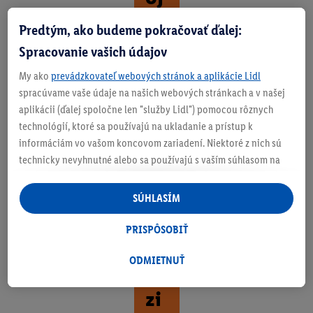
e
Predtým, ako budeme pokračovať ďalej:
fu
Spracovanie vašich údajov
nk
My ako
prevádzkovateľ webových stránok a aplikácie Lidl
čn
spracúvame vaše údaje na našich webových stránkach a v našej
aplikácii (ďalej spoločne len "služby Lidl") pomocou rôznych
é
technológií, ktoré sa používajú na ukladanie a prístup k
o
informáciám vo vašom koncovom zariadení. Niektoré z nich sú
technicky nevyhnutné alebo sa používajú s vaším súhlasom na
bl
pohodlné nastavenie, na zostavovanie štatistík alebo na
eč
personalizovanú reklamu v rámci služieb Lidl aj mimo nich. Ak
SÚHLASÍM
ste účastníkom programu Lidl Plus, na tieto účely sa spracúvajú
en
aj údaje z vášho nákupného správania v obchode.
PRISPÔSOBIŤ
ie
Ak tu udelíte svoj súhlas na účely personalizovanej reklamy a
následne si vytvoríte účet Lidl Plus alebo sa prihlásite do svojho
ODMIETNUŤ
na
existujúceho účtu Lidl Plus, my a náš partner Criteo S.A. môžeme
zi
tiež vytvoriť špeciálny online identifikátor z e-mailovej adresy,
ktorú tam uvediete, aby sme vás mohli rozpoznať v službách