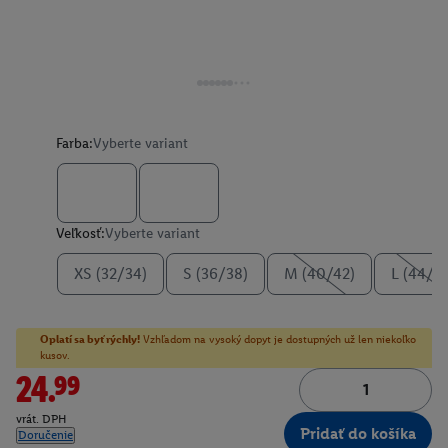
Farba:
Vyberte variant
Veľkosť:
Vyberte variant
XS (32/34)
S (36/38)
M (40/42)
L (44/4
Oplatí sa byť rýchly!
Vzhľadom na vysoký dopyt je dostupných už len niekoľko
kusov.
24.99
vrát. DPH
Pridať do košíka
Doručenie