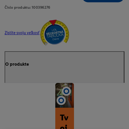
Číslo produktu:
100396276
Zistite svoju veľkosť
O produkte
Tv
oj