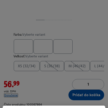
Farba:
Vyberte variant
Veľkosť:
Vyberte variant
XS (32/34)
S (36/38)
M (40/42)
L (44/4
56.99
vrát. DPH
Pridať do košíka
Doručenie
Číslo produktu:
100367864