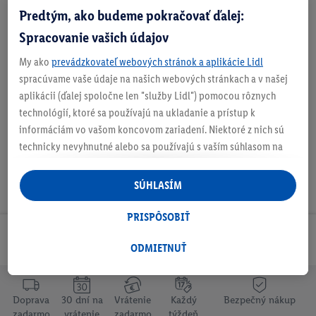
Predtým, ako budeme pokračovať ďalej:
Zistite svoju veľkosť
Spracovanie vašich údajov
My ako
prevádzkovateľ webových stránok a aplikácie Lidl
O produkte
spracúvame vaše údaje na našich webových stránkach a v našej
aplikácii (ďalej spoločne len "služby Lidl") pomocou rôznych
technológií, ktoré sa používajú na ukladanie a prístup k
informáciám vo vašom koncovom zariadení. Niektoré z nich sú
technicky nevyhnutné alebo sa používajú s vaším súhlasom na
pohodlné nastavenie, na zostavovanie štatistík alebo na
personalizovanú reklamu v rámci služieb Lidl aj mimo nich. Ak
SÚHLASÍM
ste účastníkom programu Lidl Plus, na tieto účely sa spracúvajú
aj údaje z vášho nákupného správania v obchode.
PRISPÔSOBIŤ
Ak tu udelíte svoj súhlas na účely personalizovanej reklamy a
Odoberaj Newsletter!
následne si vytvoríte účet Lidl Plus alebo sa prihlásite do svojho
ODMIETNUŤ
existujúceho účtu Lidl Plus, my a náš partner Criteo S.A. môžeme
tiež vytvoriť špeciálny online identifikátor z e-mailovej adresy,
ktorú tam uvediete, aby sme vás mohli rozpoznať v službách
Doprava
30 dní na
Vrátenie
Každý
Bezpečný nákup
zadarmo
vrátenie
zadarmo
týždeň
prevádzkovaných tretími stranami a zobrazovať vám