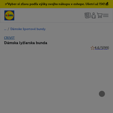
✅Vyber si zľavu podľa výšky svojho nákupu v eshope. Ušetri až 15€!💰
/
Dámske športové bundy
CRIVIT
Dámska lyžiarska bunda
4.6/5
(99)
4.6 z 5 hviezdi