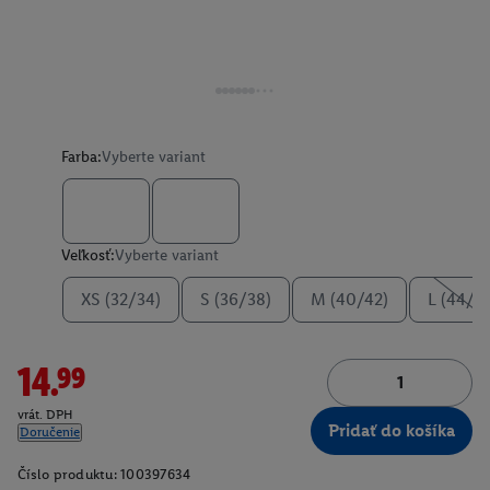
Farba:
Vyberte variant
Veľkosť:
Vyberte variant
XS (32/34)
S (36/38)
M (40/42)
L (44/4
14.99
vrát. DPH
Pridať do košíka
Doručenie
Číslo produktu:
100397634