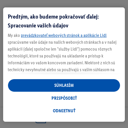
Predtým, ako budeme pokračovať ďalej:
Zistite svoju veľkosť
Spracovanie vašich údajov
My ako
prevádzkovateľ webových stránok a aplikácie Lidl
spracúvame vaše údaje na našich webových stránkach a v našej
aplikácii (ďalej spoločne len "služby Lidl") pomocou rôznych
O produkte
technológií, ktoré sa používajú na ukladanie a prístup k
informáciám vo vašom koncovom zariadení. Niektoré z nich sú
technicky nevyhnutné alebo sa používajú s vaším súhlasom na
pohodlné nastavenie, na zostavovanie štatistík alebo na
personalizovanú reklamu v rámci služieb Lidl aj mimo nich. Ak
SÚHLASÍM
ste účastníkom programu Lidl Plus, na tieto účely sa spracúvajú
aj údaje z vášho nákupného správania v obchode.
PRISPÔSOBIŤ
Ak tu udelíte svoj súhlas na účely personalizovanej reklamy a
následne si vytvoríte účet Lidl Plus alebo sa prihlásite do svojho
ODMIETNUŤ
existujúceho účtu Lidl Plus, my a náš partner Criteo S.A. môžeme
Odoberaj Newsletter!
tiež vytvoriť špeciálny online identifikátor z e-mailovej adresy,