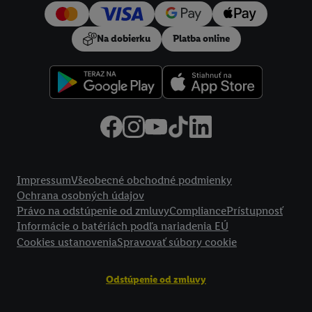
používanie potrebných technológií. Kliknutím na "
Súhlasím
"
vyjadríte súhlas so spracúvaním na všetky vyššie uvedené účely.
Na dobierku
Platba online
Ďalšie informácie vrátane informácií o dobe uchovávania
údajov a Vašom práve kedykoľvek odvolať súhlas s účinnosťou
do budúcnosti nájdete v našich
zásadách ochrany osobných
údajov
.
Imprint nájdete tu.
Právne informácie
Impressum
Všeobecné obchodné podmienky
Ochrana osobných údajov
Právo na odstúpenie od zmluvy
Compliance
Prístupnosť
Informácie o batériách podľa nariadenia EÚ
Cookies ustanovenia
Spravovať súbory cookie
Odstúpenie od zmluvy