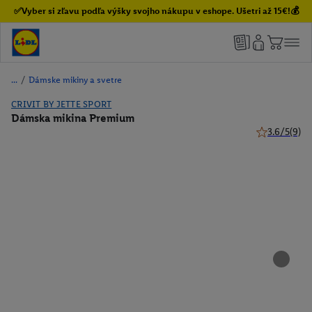
✅Vyber si zľavu podľa výšky svojho nákupu v eshope. Ušetri až 15€!💰
/
Dámske mikiny a svetre
CRIVIT BY JETTE SPORT
Dámska mikina Premium
3.6/5
(9)
3.6 z 5 hviez