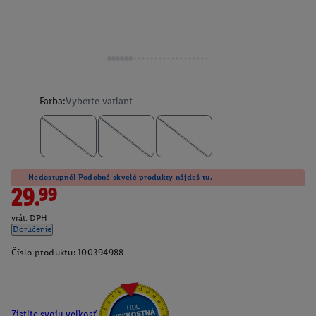
Farba:
Vyberte variant
Nedostupné! Podobné skvelé produkty nájdeš tu.
29.99
vrát. DPH
Doručenie
Číslo produktu:
100394988
Zistite svoju veľkosť