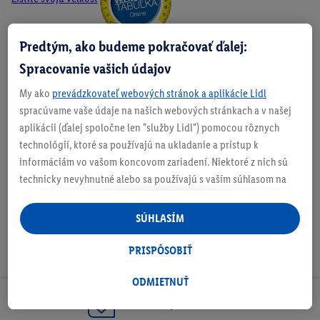
Predtým, ako budeme pokračovať ďalej:
Spracovanie vašich údajov
O produkte
My ako
prevádzkovateľ webových stránok a aplikácie Lidl
spracúvame vaše údaje na našich webových stránkach a v našej
aplikácii (ďalej spoločne len "služby Lidl") pomocou rôznych
technológií, ktoré sa používajú na ukladanie a prístup k
Na stiahnutie
informáciám vo vašom koncovom zariadení. Niektoré z nich sú
technicky nevyhnutné alebo sa používajú s vaším súhlasom na
pohodlné nastavenie, na zostavovanie štatistík alebo na
personalizovanú reklamu v rámci služieb Lidl aj mimo nich. Ak
SÚHLASÍM
ste účastníkom programu Lidl Plus, na tieto účely sa spracúvajú
aj údaje z vášho nákupného správania v obchode.
PRISPÔSOBIŤ
Ak tu udelíte svoj súhlas na účely personalizovanej reklamy a
následne si vytvoríte účet Lidl Plus alebo sa prihlásite do svojho
ODMIETNUŤ
existujúceho účtu Lidl Plus, my a náš partner Criteo S.A. môžeme
Odoberaj Newsletter!
tiež vytvoriť špeciálny online identifikátor z e-mailovej adresy,