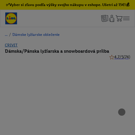
✅Vyber si zľavu podľa výšky svojho nákupu v eshope. Ušetri až 15€!💰
/
Dámske lyžiarske oblečenie
CRIVIT
Dámska/Pánska lyžiarska a snowboardová prilba
4.7/5
(74)
4.7 z 5 hviezd