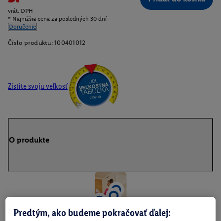
vrát. DPH
* Najnižšia cena za posledných 30 dní
Doručenie
Číslo produktu:
100401012
Zistite svoju veľkosť
O produkte
Predtým, ako budeme pokračovať ďalej: