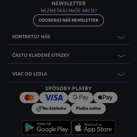
NEWSLETTER
údajov a Vašom práve kedykoľvek odvolať súhlas s účinnosťou
NEZMEŠKAJ NAŠE AKCIE!
do budúcnosti nájdete v našich
zásadách ochrany osobných
údajov
.
Imprint nájdete tu.
ODOBERAJ NÁŠ NEWSLETTER
KONTAKTUJ NÁS
ČASTO KLADENÉ OTÁZKY
VIAC OD LIDLA
SPÔSOBY PLATBY
Na dobierku
Platba online