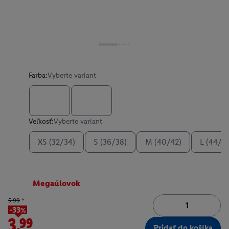
Farba:
Vyberte variant
Veľkosť:
Vyberte variant
XS (32/34)
S (36/38)
M (40/42)
L (44/4
Megaúlovok
5.99
*
-33%
3.99
Pridať do košíka