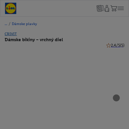
/
Dámske plavky
CRIVIT
Dámske bikiny – vrchný diel
2.4/5
(5)
2.4 z 5 hviez