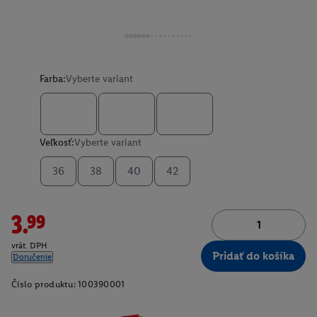
Farba:
Vyberte variant
Veľkosť:
Vyberte variant
36
38
40
42
3.99
vrát. DPH
Pridať do košíka
Doručenie
Číslo produktu:
100390001