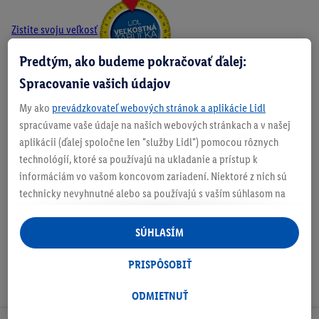
Zistite svoju veľkosť
Predtým, ako budeme pokračovať ďalej:
Spracovanie vašich údajov
O produkte
My ako
prevádzkovateľ webových stránok a aplikácie Lidl
spracúvame vaše údaje na našich webových stránkach a v našej
aplikácii (ďalej spoločne len "služby Lidl") pomocou rôznych
technológií, ktoré sa používajú na ukladanie a prístup k
informáciám vo vašom koncovom zariadení. Niektoré z nich sú
Podrobnosti o bezpečnosti produktu
technicky nevyhnutné alebo sa používajú s vaším súhlasom na
pohodlné nastavenie, na zostavovanie štatistík alebo na
personalizovanú reklamu v rámci služieb Lidl aj mimo nich. Ak
SÚHLASÍM
ste účastníkom programu Lidl Plus, na tieto účely sa spracúvajú
aj údaje z vášho nákupného správania v obchode.
PRISPÔSOBIŤ
Ak tu udelíte svoj súhlas na účely personalizovanej reklamy a
následne si vytvoríte účet Lidl Plus alebo sa prihlásite do svojho
ODMIETNUŤ
existujúceho účtu Lidl Plus, my a náš partner Criteo S.A. môžeme