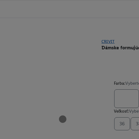
CRIVIT
Dámske formujú
Farba:
Vybert
Veľkosť:
Vyber
36
3