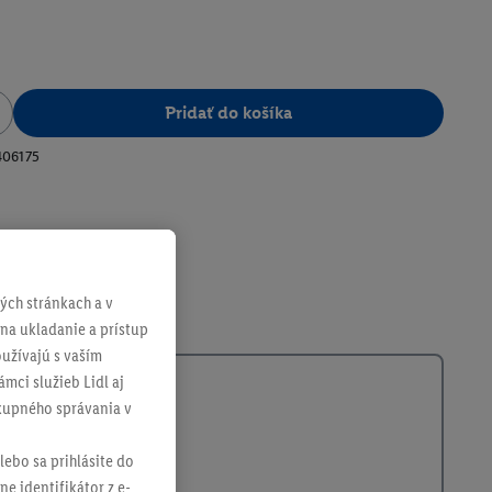
Pridať do košíka
406175
ch stránkach a v
 na ukladanie a prístup
užívajú s vaším
mci služieb Lidl aj
ákupného správania v
lebo sa prihlásite do
ne identifikátor z e-