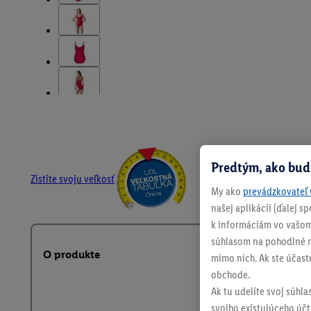
Predtým, ako bud
Zistite svoju veľkosť
My ako
prevádzkovateľ 
našej aplikácii (ďalej 
k informáciám vo vašom
súhlasom na pohodlné na
O produkte
mimo nich. Ak ste účast
obchode.
Ak tu udelíte svoj súhla
svojho existujúceho účtu