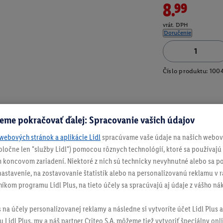
8.99
vrát. DPH
Doručenie
Číslo produktu:
100
eme pokračovať ďalej: Spracovanie vašich údajov
webových stránok a aplikácie Lidl
spracúvame vaše údaje na našich webový
spoločne len "služby Lidl") pomocou rôznych technológií, ktoré sa používajú
 koncovom zariadení. Niektoré z nich sú technicky nevyhnutné alebo sa po
stavenie, na zostavovanie štatistík alebo na personalizovanú reklamu v rá
níkom programu Lidl Plus, na tieto účely sa spracúvajú aj údaje z vášho n
s na účely personalizovanej reklamy a následne si vytvoríte účet Lidl Plus a
 Lidl Plus, my a náš partner Criteo S.A. môžeme tiež vytvoriť špeciálny onli