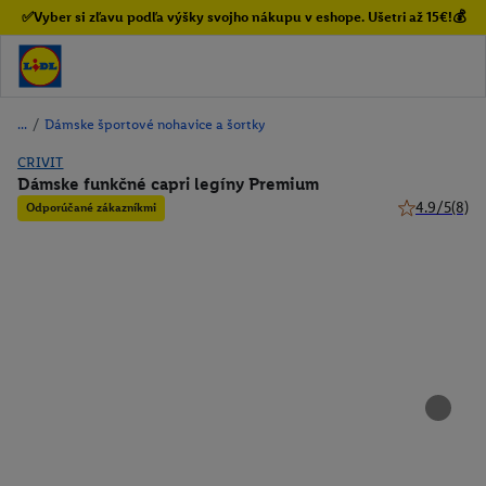
✅Vyber si zľavu podľa výšky svojho nákupu v eshope. Ušetri až 15€!💰
/
Dámske športové nohavice a šortky
CRIVIT
Dámske funkčné capri legíny Premium
4.9/5
(8)
Odporúčané zákazníkmi
4.9 z 5 hviez