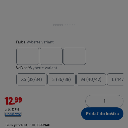
Farba:
Vyberte variant
Veľkosť:
Vyberte variant
XS (32/34)
S (36/38)
M (40/42)
L (44/4
12.99
vrát. DPH
Pridať do košíka
Doručenie
Číslo produktu:
100399940