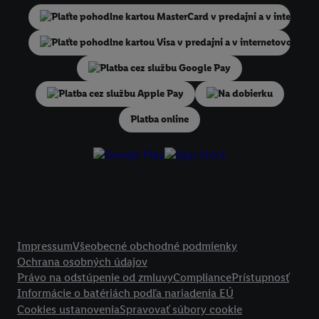
niekoľko koncových zariadení alebo používanie viacerých služieb spo
Lidl, pomocou vašej hashovanej e-mailovej adresy a prípadne ďalších
identifikátorov/identifikátorov, ktoré má spoločnosť Criteo SA k dispo
V časti "
Prispôsobiť
" môžete povoliť jednotlivé účely a nájsť ďalšie in
podmienkach spracúvania osobných údajov.
Na dobierku
Kliknutím na možnosť "
Odmietnuť
" môžete povoliť iba používanie po
technológií. Kliknutím na "
Súhlasím
" vyjadríte súhlas so spracúvaním
Platba online
vyššie uvedené účely. Ďalšie informácie vrátane informácií o dobe u
údajov a Vašom práve kedykoľvek odvolať súhlas s účinnosťou do bu
nájdete v našich
zásadách ochrany osobných údajov
.
Imprint nájdete 
Právne informácie
Impressum
Všeobecné obchodné podmienky
Ochrana osobných údajov
Právo na odstúpenie od zmluvy
Compliance
Prístupnosť
Informácie o batériách podľa nariadenia EÚ
Cookies ustanovenia
Spravovať súbory cookie