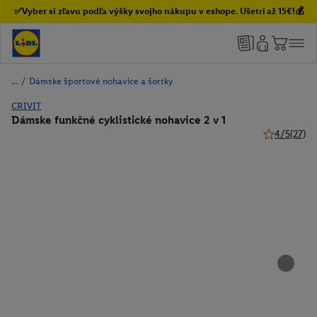
✅Vyber si zľavu podľa výšky svojho nákupu v eshope. Ušetri až 15€!💰
/
Dámske športové nohavice a šortky
CRIVIT
Dámske funkčné cyklistické nohavice 2 v 1
4/5
(27)
4 z 5 hviezd