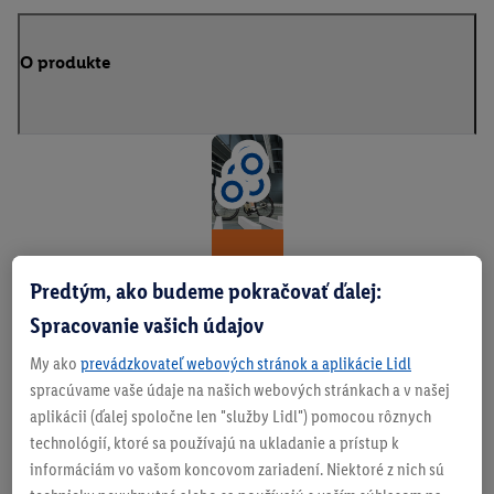
O produkte
Tv
Predtým, ako budeme pokračovať ďalej:
oj
Spracovanie vašich údajov
bi
My ako
prevádzkovateľ webových stránok a aplikácie Lidl
cy
spracúvame vaše údaje na našich webových stránkach a v našej
aplikácii (ďalej spoločne len "služby Lidl") pomocou rôznych
ke
technológií, ktoré sa používajú na ukladanie a prístup k
l.
informáciám vo vašom koncovom zariadení. Niektoré z nich sú