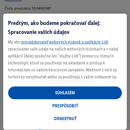
Číslo produktu:
100400987
Predtým, ako budeme pokračovať ďalej:
Spracovanie vašich údajov
Zistite svoju veľkosť
My ako
prevádzkovateľ webových stránok a aplikácie Lidl
spracúvame vaše údaje na našich webových stránkach a v našej
aplikácii (ďalej spoločne len "služby Lidl") pomocou rôznych
technológií, ktoré sa používajú na ukladanie a prístup k
O produkte
informáciám vo vašom koncovom zariadení. Niektoré z nich sú
technicky nevyhnutné alebo sa používajú s vaším súhlasom na
pohodlné nastavenie, na zostavovanie štatistík alebo na
personalizovanú reklamu v rámci služieb Lidl aj mimo nich. Ak
SÚHLASÍM
ste účastníkom programu Lidl Plus, na tieto účely sa spracúvajú
aj údaje z vášho nákupného správania v obchode.
PRISPÔSOBIŤ
Ak tu udelíte svoj súhlas na účely personalizovanej reklamy a
následne si vytvoríte účet Lidl Plus alebo sa prihlásite do svojho
ODMIETNUŤ
existujúceho účtu Lidl Plus, my a náš partner Criteo S.A. môžeme