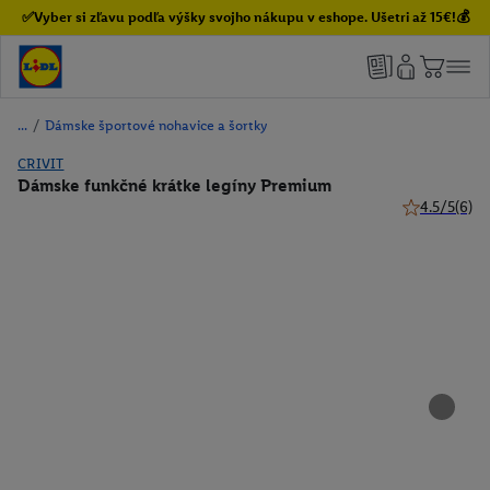
✅Vyber si zľavu podľa výšky svojho nákupu v eshope. Ušetri až 15€!💰
/
Dámske športové nohavice a šortky
CRIVIT
Dámske funkčné krátke legíny Premium
4.5/5
(6)
4.5 z 5 hviez