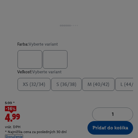
Farba:
Vyberte variant
Veľkosť:
Vyberte variant
XS (32/34)
S (36/38)
M (40/42)
L (44/4
5.99
*
-16%
4.99
vrát. DPH
Pridať do košíka
* Najnižšia cena za posledných 30 dní
Doručenie