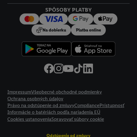
Kliknutím na možnosť "
Odmietnuť
" môžete povoliť iba
SPÔSOBY PLATBY
používanie potrebných technológií. Kliknutím na "
Súhlasím
"
vyjadríte súhlas so spracúvaním na všetky vyššie uvedené účely.
Ďalšie informácie vrátane informácií o dobe uchovávania
Na dobierku
Platba online
údajov a Vašom práve kedykoľvek odvolať súhlas s účinnosťou
do budúcnosti nájdete v našich
zásadách ochrany osobných
údajov
.
Imprint nájdete tu.
Právne informácie
Impressum
Všeobecné obchodné podmienky
Ochrana osobných údajov
Právo na odstúpenie od zmluvy
Compliance
Prístupnosť
Informácie o batériách podľa nariadenia EÚ
Cookies ustanovenia
Spravovať súbory cookie
Odstúpenie od zmluvy