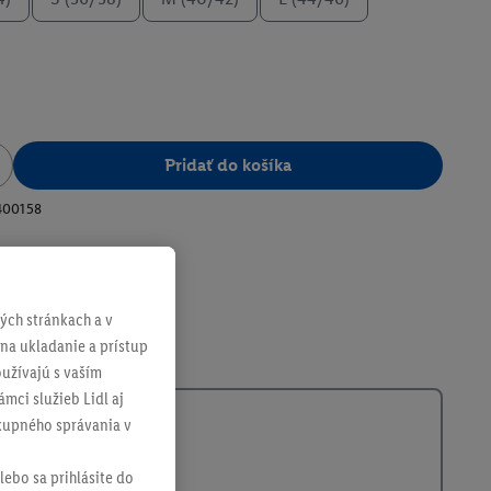
Pridať do košíka
400158
ch stránkach a v
 na ukladanie a prístup
užívajú s vaším
mci služieb Lidl aj
ákupného správania v
lebo sa prihlásite do