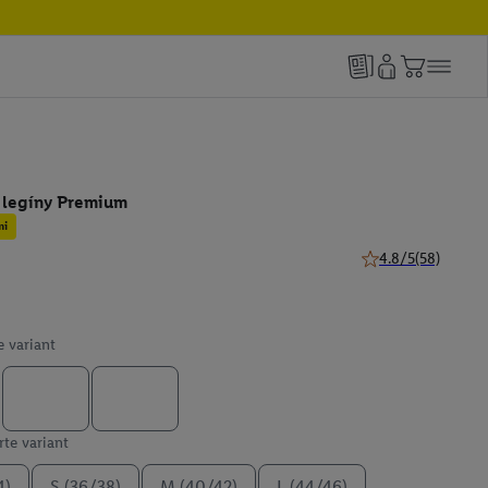
 legíny Premium
mi
4.8/5
(58)
4.8 z 5 hviezdičiek
e variant
te variant
4)
S (36/38)
M (40/42)
L (44/46)