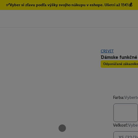
✅Vyber si zľavu podľa výšky svojho nákupu v eshope. Ušetri až 15€!💰
CRIVIT
Dámske funkčné
Odporúčané zákazník
Farba:
Vybert
Veľkosť:
Vyber
XS (32/3