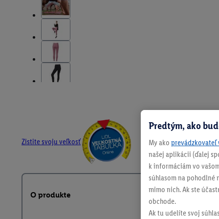
Predtým, ako bud
Zistite svoju veľkosť
My ako
prevádzkovateľ 
našej aplikácii (ďalej 
k informáciám vo vašom
súhlasom na pohodlné na
mimo nich. Ak ste účast
O produkte
obchode.
Ak tu udelíte svoj súhla