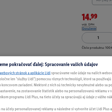
14.99
vrát. DPH
Doručenie
Číslo produktu:
100
eme pokračovať ďalej: Spracovanie vašich údajov
webových stránok a aplikácie Lidl
spracúvame vaše údaje na našich webový
spoločne len "služby Lidl") pomocou rôznych technológií, ktoré sa používajú
 koncovom zariadení. Niektoré z nich sú technicky nevyhnutné alebo sa po
stavenie, na zostavovanie štatistík alebo na personalizovanú reklamu v rá
níkom programu Lidl Plus, na tieto účely sa spracúvajú aj údaje z vášho n
s na účely personalizovanej reklamy a následne si vytvoríte účet Lidl Plus a