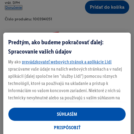
vrát. DPH
Pridať do košíka
Doručenie
Číslo produktu:
100394051
Predtým, ako budeme pokračovať ďalej:
Zistite svoju veľkosť
Spracovanie vašich údajov
My ako
prevádzkovateľ webových stránok a aplikácie Lidl
spracúvame vaše údaje na našich webových stránkach a v našej
aplikácii (ďalej spoločne len "služby Lidl") pomocou rôznych
O produkte
technológií, ktoré sa používajú na ukladanie a prístup k
informáciám vo vašom koncovom zariadení. Niektoré z nich sú
technicky nevyhnutné alebo sa používajú s vaším súhlasom na
Rýchloschnúce, so schopnosťou regulácie vlhkosti
pohodlné nastavenie, na zostavovanie štatistík alebo na
Vysoký pás
personalizovanú reklamu v rámci služieb Lidl aj mimo nich. Ak
SÚHLASÍM
ste účastníkom programu Lidl Plus, na tieto účely sa spracúvajú
aj údaje z vášho nákupného správania v obchode.
PRISPÔSOBIŤ
Ak tu udelíte svoj súhlas na účely personalizovanej reklamy a