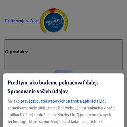
Zistite svoju veľkosť
O produkte
Predtým, ako budeme pokračovať ďalej:
Spracovanie vašich údajov
My ako
prevádzkovateľ webových stránok a aplikácie Lidl
Tv
spracúvame vaše údaje na našich webových stránkach a v našej
oj
aplikácii (ďalej spoločne len "služby Lidl") pomocou rôznych
technológií, ktoré sa používajú na ukladanie a prístup k
ci