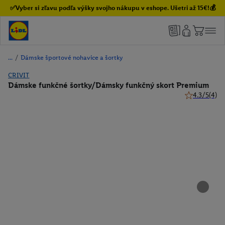
✅Vyber si zľavu podľa výšky svojho nákupu v eshope. Ušetri až 15€!💰
/
Dámske športové nohavice a šortky
CRIVIT
Dámske funkčné šortky/Dámsky funkčný skort Premium
4.3/5
(4)
4.3 z 5 hviez