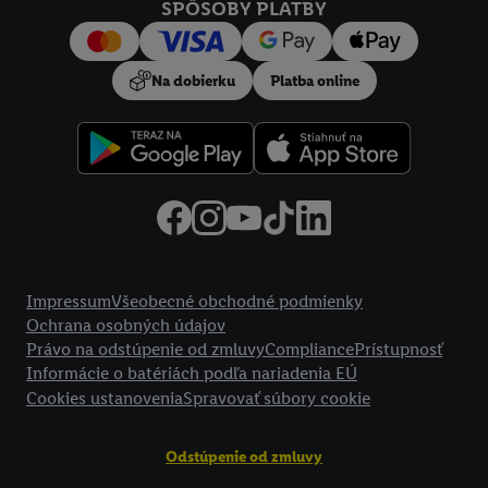
SPÔSOBY PLATBY
Na dobierku
Platba online
Právne informácie
Impressum
Všeobecné obchodné podmienky
Ochrana osobných údajov
Právo na odstúpenie od zmluvy
Compliance
Prístupnosť
Informácie o batériách podľa nariadenia EÚ
Cookies ustanovenia
Spravovať súbory cookie
Odstúpenie od zmluvy