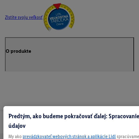
Zistite svoju veľkosť
O produkte
Predtým, ako budeme pokračovať ďalej: Spracovanie
Odoberaj Newsletter!
údajov
My ako
prevádzkovateľ webových stránok a aplikácie Lidl
spracúvame 