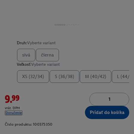
Druh:
Vyberte variant
sivá
čierna
Veľkosť:
Vyberte variant
XS (32/34)
S (36/38)
M (40/42)
L (44/4
9.99
vrát. DPH
Pridať do košíka
Doručenie
Číslo produktu:
100375350