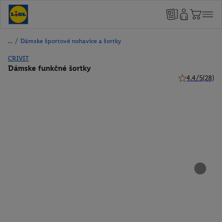
/
Dámske športové nohavice a šortky
CRIVIT
Dámske funkčné šortky
4.4/5
(28)
4.4 z 5 hviezdi