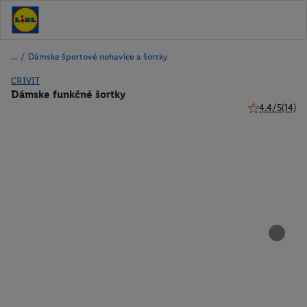
/
Dámske športové nohavice a šortky
CRIVIT
Dámske funkčné šortky
4.4/5
(14)
4.4 z 5 hviezd