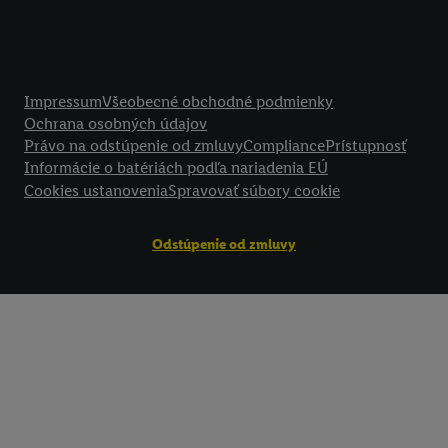
Právne informácie
Impressum
Všeobecné obchodné podmienky
Ochrana osobných údajov
Právo na odstúpenie od zmluvy
Compliance
Prístupnosť
Informácie o batériách podľa nariadenia EÚ
Cookies ustanovenia
Spravovať súbory cookie
Odstúpenie od zmluvy