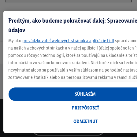
Predtým, ako budeme pokračovať ďalej: Spracovanie
údajov
My ako
prevádzkovateľ webových stránok a aplikácie Lidl
spracúvame 
na našich webových stránkach a v našej aplikácii (ďalej spoločne len "
Odoberaj Newsletter!
pomocou rôznych technológií, ktoré sa používajú na ukladanie a prís
informáciám vo vašom koncovom zariadení. Niektoré z nich sú techni
nevyhnutné alebo sa používajú s vaším súhlasom na pohodlné nastave
zostavovanie štatistík alebo na personalizovanú reklamu v rámci služi
Doprava
30 dní na
Vrátenie
Každý
Bezpečný nákup
mimo nich. Ak ste účastníkom programu Lidl Plus, na tieto účely sa sp
zadarmo
vrátenie
zadarmo
týždeň
nad 70 €¹
niečo nové
údaje z vášho nákupného správania v obchode.
SÚHLASÍM
Ak tu udelíte svoj súhlas na účely personalizovanej reklamy a následne
vytvoríte účet Lidl Plus alebo sa prihlásite do svojho existujúceho účtu
PRISPÔSOBIŤ
NEWSLETTER
my a náš partner Criteo S.A. môžeme tiež vytvoriť špeciálny online iden
NEZMEŠKAJ NAŠE AKCIE!
e-mailovej adresy, ktorú tam uvediete, aby sme vás mohli rozpoznať v
ODMIETNUŤ
prevádzkovaných tretími stranami a zobrazovať vám personalizovanú
ODOBERAJ NÁŠ NEWSLETTER
tento účel môže byť vaša zaheslovaná e-mailová adresa zlúčená aj s i