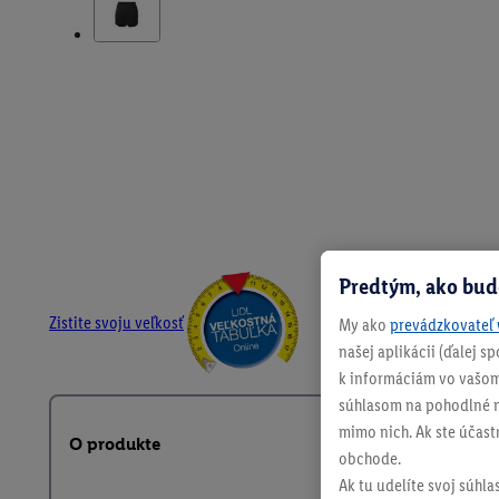
Predtým, ako bud
Zistite svoju veľkosť
My ako
prevádzkovateľ 
našej aplikácii (ďalej 
k informáciám vo vašom
súhlasom na pohodlné na
mimo nich. Ak ste účast
O produkte
obchode.
Ak tu udelíte svoj súhla