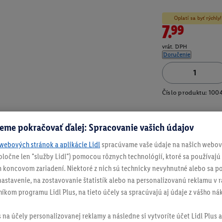
Oplatí sa byť rýchl
7.99
vrát. DPH
Doručenie
Číslo produktu:
100
eme pokračovať ďalej: Spracovanie vašich údajov
webových stránok a aplikácie Lidl
spracúvame vaše údaje na našich webový
spoločne len "služby Lidl") pomocou rôznych technológií, ktoré sa používajú
 koncovom zariadení. Niektoré z nich sú technicky nevyhnutné alebo sa po
stavenie, na zostavovanie štatistík alebo na personalizovanú reklamu v rá
níkom programu Lidl Plus, na tieto účely sa spracúvajú aj údaje z vášho n
s na účely personalizovanej reklamy a následne si vytvoríte účet Lidl Plus a