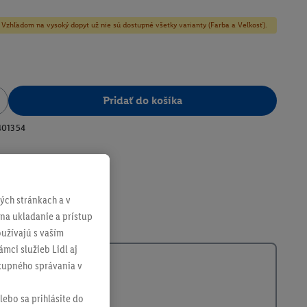
y! Vzhľadom na vysoký dopyt už nie sú dostupné všetky varianty (Farba a Veľkosť).
Pridať do košíka
401354
ch stránkach a v
 na ukladanie a prístup
užívajú s vaším
mci služieb Lidl aj
ákupného správania v
lebo sa prihlásite do