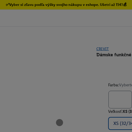
✅Vyber si zľavu podľa výšky svojho nákupu v eshope. Ušetri až 15€!💰
CRIVIT
Dámske funkčné
Farba:
Vybert
Veľkosť:
XS (3
XS (32/3