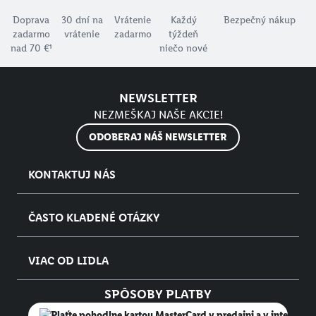
Doprava
30 dní na
Vrátenie
Každý
Bezpečný nákup
zadarmo
vrátenie
zadarmo
týždeň
nad 70 €¹
niečo nové
NEWSLETTER
NEZMEŠKAJ NAŠE AKCIE!
ODOBERAJ NÁŠ NEWSLETTER
KONTAKTUJ NÁS
ČASTO KLADENÉ OTÁZKY
VIAC OD LIDLA
SPÔSOBY PLATBY