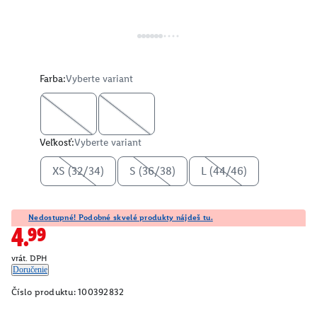
Farba:
Vyberte variant
Veľkosť:
Vyberte variant
XS (32/34)
S (36/38)
L (44/46)
Nedostupné! Podobné skvelé produkty nájdeš tu.
4.99
vrát. DPH
Doručenie
Číslo produktu:
100392832