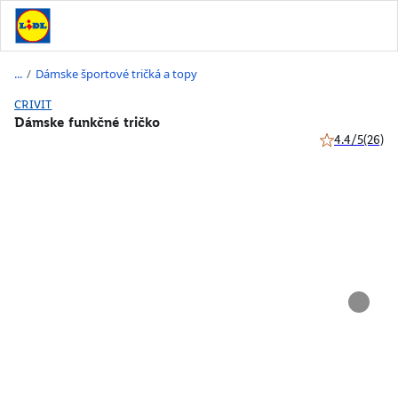
/
Dámske športové tričká a topy
CRIVIT
Dámske funkčné tričko
4.4/5
(26)
4.4 z 5 hviezd